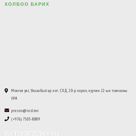
ХОЛБОО БАРИХ
Монгол улс, Улаанбаатар хот, СХД, 20-р хороо, хуучин 22-ын товчооны
урд
precon@ncd.mn
(+976) 7505-8889
БҮТЭЭГДЭХҮҮН