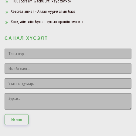
“Tuul Stream Gachuurt” хаус хотхон
Хөвсгөл аймаг - Аялал жуулчлалын бааз
Ховд аймгийн Булган сумын өрхийн эмнэлэг
САНАЛ ХҮСЭЛТ
Илгээх