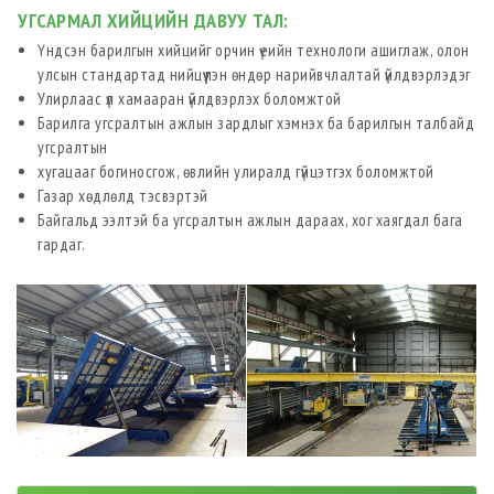
УГСАРМАЛ ХИЙЦИЙН ДАВУУ ТАЛ:
Үндсэн барилгын хийцийг орчин үеийн технологи ашиглаж, олон
улсын стандартад нийцүүлэн өндөр нарийвчлалтай үйлдвэрлэдэг
Улирлаас үл хамааран үйлдвэрлэх боломжтой
Барилга угсралтын ажлын зардлыг хэмнэх ба барилгын талбайд
угсралтын
хугацааг богиносгож, өвлийн улиралд гүйцэтгэх боломжтой
Газар хөдлөлд тэсвэртэй
Байгальд ээлтэй ба угсралтын ажлын дараах, хог хаягдал бага
гардаг.