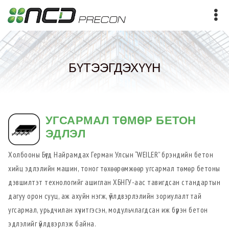
БҮТЭЭГДЭХҮҮН
УГСАРМАЛ ТӨМӨР БЕТОН
ЭДЛЭЛ
Холбооны Бүгд Найрамдах Герман Улсын “WEILER” брэндийн бетон
хийц эдлэлийн машин, тоног төхөөрөмжөөр угсармал төмөр бетоны
дэвшилтэт технологийг ашиглан ХБНГУ-аас тавигдсан стандартын
дагуу орон сууц, аж ахуйн нэгж, үйлдвэрлэлийн зориулалттай
угсармал, урьдчилан хүчитгэсэн, модульчлагдсан иж бүрэн бетон
эдлэлийг үйлдвэрлэж байна.