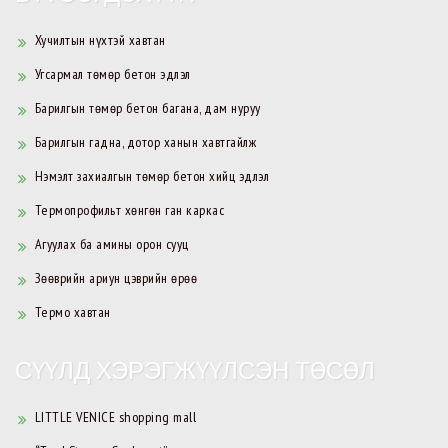
Хучилтын нүхтэй хавтан
Угсармал төмөр бетон эдлэл
Барилгын төмөр бетон багана, дам нуруу
Барилгын гадна, дотор ханын хавтгайлж
Нэмэлт захиалгын төмөр бетон хийц эдлэл
Термопрофильт хөнгөн ган каркас
Агуулах ба амины орон сууц
Зөөврийн ариун цэврийн өрөө
Термо хавтан
СҮҮЛД ХЭРЭГЖҮҮЛСЭН ТӨСӨЛ
LITTLE VENICE shopping mall