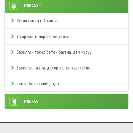
PRECAST
Хучилтын нүхтэй хавтан
Угсармал төмөр бетон эдлэл
Барилгын төмөр бетон багана, дам нуруу
Барилгын гадна, дотор ханын хавтгайлж
Төмөр бетон хийц эдлэл
PREFAB