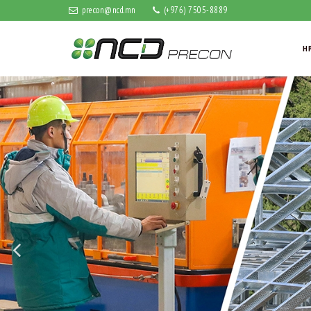
precon@ncd.mn
(+976) 7505-8889
НҮҮ