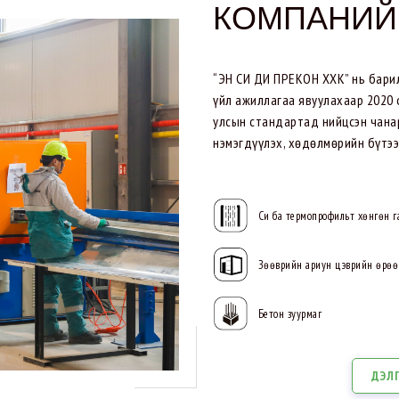
КОМПАНИ
“ЭН СИ ДИ ПРЕКОН ХХК” нь барилг
үйл ажиллагаа явуулахаар 2020 
улсын стандартад нийцсэн чанар
нэмэгдүүлэх, хөдөлмөрийн бүтээ
Си ба термопрофильт хөнгөн г
Зөөврийн ариун цэврийн өрөө
Бетон зуурмаг
ДЭЛ