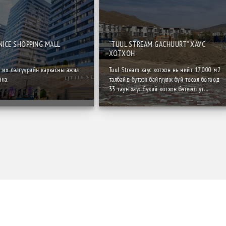
NICE SHOPPING MALL
“TUUL STREAM GACHUURT” ХАУС
ХОТХОН
ce их дэлгүүрийн каркасны ажил
Tuul Stream хаус хотхон нь нийт 17,000 м2
на.
талбайд бүтээн байгуулж буй төсөл бөгөөд
33 таун хаус бүхий хотхон бөгөөд уг
хотхоны 2 давхрын хашлага бүтэц, дотор
хана болон давхар дундын хучилтыг
термофропиль технологиор хийж гүйцэтгэж
байна юм.