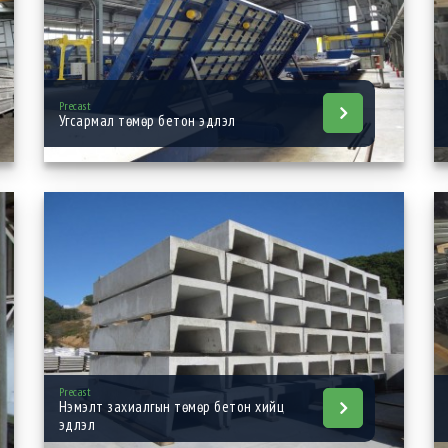
Precast
Угсармал төмөр бетон эдлэл
Precast
Нэмэлт захиалгын төмөр бетон хийц
эдлэл