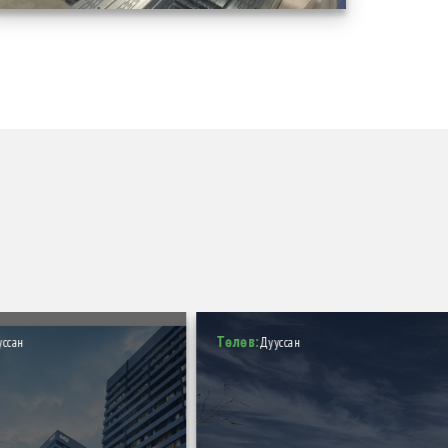
Төлөв:
уссан
Дууссан