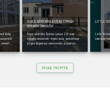
ХОВД АЙМГИЙН БУЛГАН СУМЫН
LITTLE VE
ӨРХИЙН ЭМНЭЛЭГ
ний байр
Ховд аймгийн Булган сумын 220 мкв
Litlle Veni
 ширхгийг
өрхийн эмнэлгийг термо хана, хавтангаар
явагдаж бай
, нэмэлт
угсран барилгын хавтангийн угсралтыг
 гүйцэтгэж
ердөө 5 өдрийн дотор амжилттай
дуусгалаа.
БУСАД ТӨСЛҮҮД