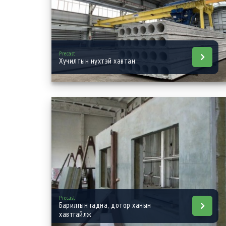
Precast
Хучилтын нүхтэй хавтан
Precast
Барилгын гадна, дотор ханын
хавтгайлж