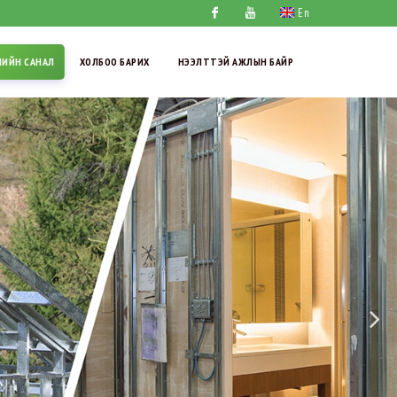
En
Facebook
Youtube
ҮНИЙН САНАЛ
ХОЛБОО БАРИХ
НЭЭЛТТЭЙ АЖЛЫН БАЙР