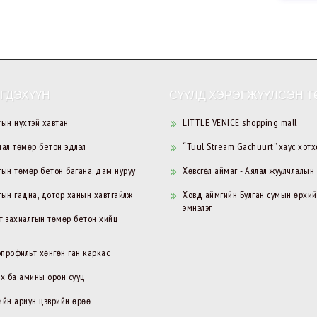
ГДЭХҮҮН
СҮҮЛД ХЭРЭГЖҮҮЛСЭН Т
тын нүхтэй хавтан
LITTLE VENICE shopping mall
мал төмөр бетон эдлэл
“Tuul Stream Gachuurt” хаус хотх
гын төмөр бетон багана, дам нуруу
Хөвсгөл аймаг - Аялал жуулчлалын
гын гадна, дотор ханын хавтгайлж
Ховд аймгийн Булган сумын өрхии
эмнэлэг
т захиалгын төмөр бетон хийц
профильт хөнгөн ган каркас
ах ба амины орон сууц
йн ариун цэврийн өрөө