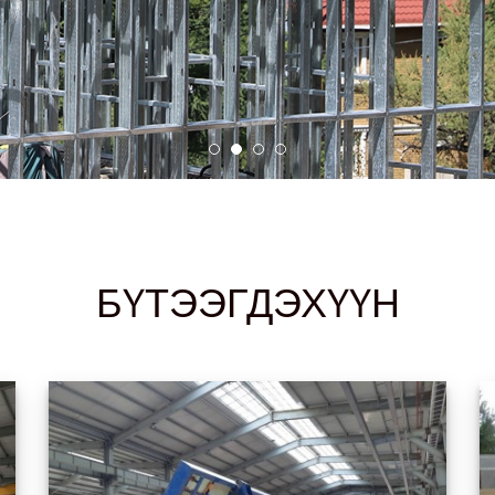
БҮТЭЭГДЭХҮҮН