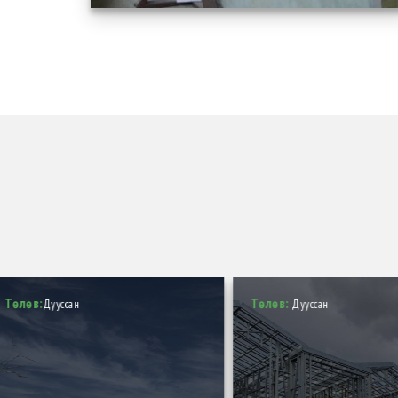
Төлөв:
Төлөв:
Дууссан
Дууссан