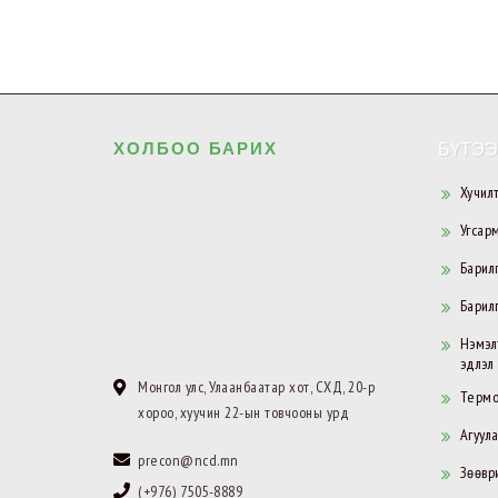
ХОЛБОО БАРИХ
БҮТЭЭ
Хучил
Угсар
Барил
Барил
Нэмэл
эдлэл
Монгол улс, Улаанбаатар хот, СХД, 20-р
Термо
хороо, хуучин 22-ын товчооны урд
Агуул
precon@ncd.mn
Зөөври
(+976) 7505-8889