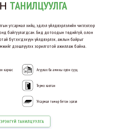
ЙН
ТАНИЛЦУУЛГА
ын угсармал хийц, эдлэл үйлдвэрлэлийн чиглэлээр
онд байгуулагдсан. Бид дотоодын төдийгүй, олон
тай бүтээгдэхүүн үйлдвэрлэх, ажлын байрыг
мжийг дээшлүүлэх зорилготой ажиллаж байна.
ан каркас
Агуулах ба амины орон сууц
Термо хавтан
Угсармал төмөр бетон эдлэл
ГЭРЭНГҮЙ ТАНИЛЦУУЛГА