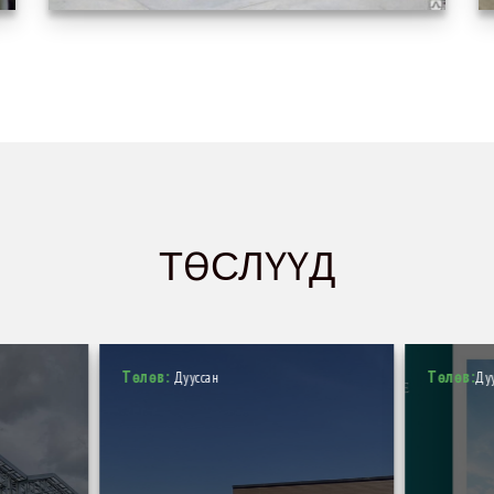
ТӨСЛҮҮД
Төлөв:
Төлөв:
Дууссан
Ду