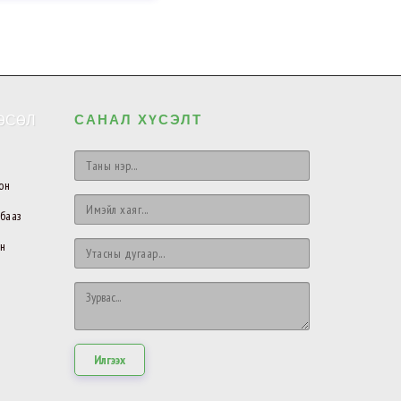
ӨСӨЛ
САНАЛ ХҮСЭЛТ
он
 бааз
̆н
Илгээх