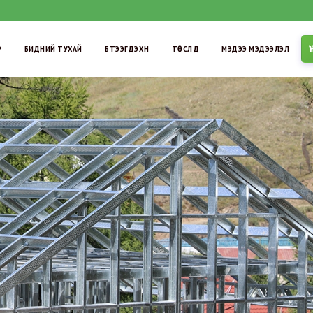
Р
БИДНИЙ ТУХАЙ
БҮТЭЭГДЭХҮҮН
ТӨСЛҮҮД
МЭДЭЭ МЭДЭЭЛЭЛ