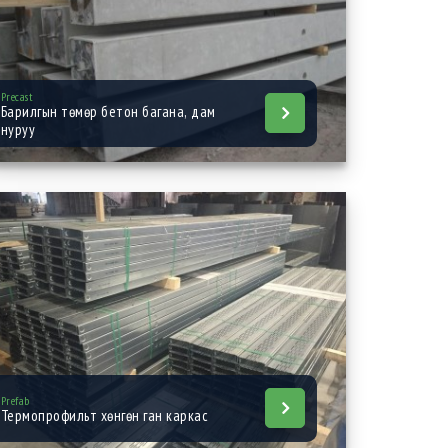
Precast
Барилгын төмөр бетон багана, дам
нуруу
Prefab
Термопрофильт хөнгөн ган каркас