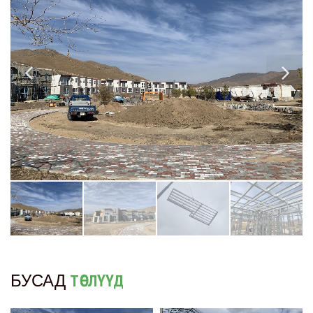
БУСАД
ТӨСЛҮҮД